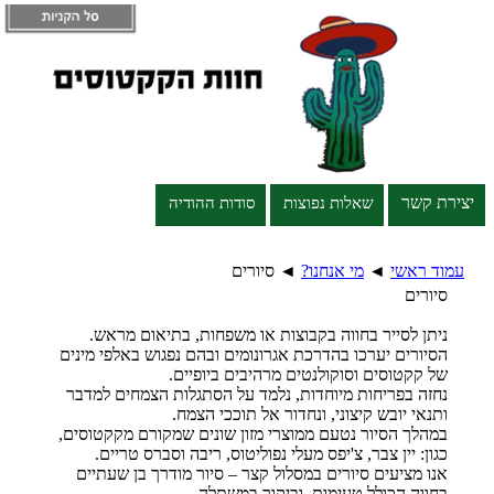
יצירת קשר
שאלות נפוצות
סודות ההודיה
עמוד ראשי
◄
מי אנחנו?
◄
סיורים
סיורים
ניתן לסייר בחווה בקבוצות או משפחות, בתיאום מראש.
הסיורים יערכו בהדרכת אגרונומים ובהם נפגוש באלפי מינים
של קקטוסים וסוקולנטים מרהיבים ביופיים.
נחזה בפריחות מיוחדות, נלמד על הסתגלות הצמחים למדבר
ותנאי יובש קיצוני, ונחדור אל תוככי הצמח.
במהלך הסיור נטעם ממוצרי מזון שונים שמקורם מקקטוסים,
כגון: יין צבר, צ'יפס מעלי נפוליטוס, ריבה וסברס טריים.
אנו מציעים סיורים במסלול קצר – סיור מודרך בן שעתיים
בחווה הכולל טעימות, וביקור במשתלה.