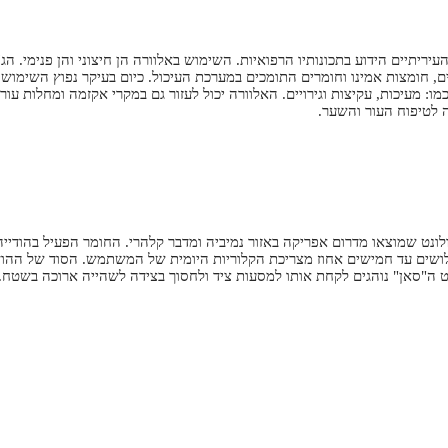
יתיים הידוע בתכונותיו הרפואיות. השימוש באלוורה הן חיצוני והן פנימי. הג
ים, חומצות אמינו וחומרים התומכים במערכת העיכול. כיום בעיקר נפוץ השימוש 
כמו: מעיכות, עקיצות וגירויים. האלוורה יכול לעזור גם במקרי אקזמה ומחלות עור
 לטיפוח העור והשער.
ולונט שמוצאו מדרום אפריקה באזור נמיביה ומדבר קלהרי. החומר הפעיל בהודי
ושים עד חמישים אחוז מצריכת הקלוריות היומית של המשתמש. הסוד של ההודי
ה"סאן" נוהגים לקחת אותו למסעות ציד ולחסוך בצידה לשהייה ארוכה בשטח.